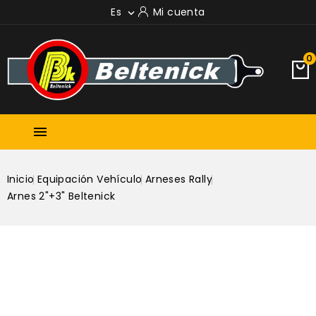
Es
Mi cuenta

0

Inicio
Equipación Vehículo
Arneses Rally
Arnes 2"+3" Beltenick