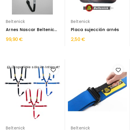
Beltenick
Beltenick
Arnes Nascar Beltenick
Placa sujección arnés
5 puntos
99,90 €
2,50 €
¡Disponible sólo en Internet!
Beltenick
Beltenick