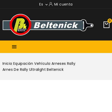
Es
Mi cuenta

0

Inicio
Equipación Vehículo
Arneses Rally
Arnes De Rally Ultralight Beltenick